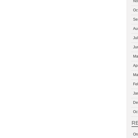
No
Oc
Se
Au
Ju
Ju
Ma
Ap
Ma
Fe
Ja
De
Oc
R
On