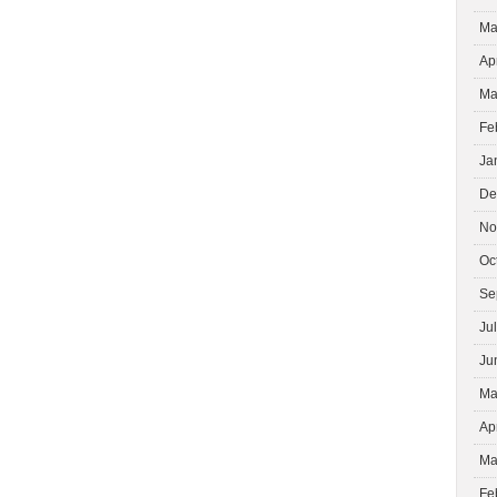
Ma
Ap
Ma
Fe
Ja
De
No
Oc
Se
Ju
Ju
Ma
Ap
Ma
Fe